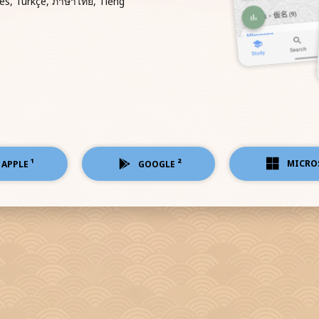
uês, Türkçe, ภาษาไทย, Tiếng
¹
²
MICRO
APPLE
GOOGLE