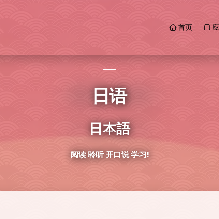
首页
应
日语
日本語
阅读 聆听 开口说 学习!