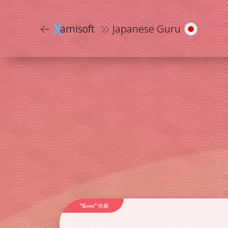
X
amisoft
Japanese Guru
“Guru”
收藏