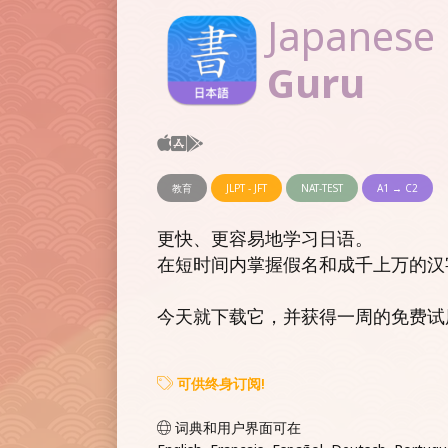
Japanese
Guru
教育
JLPT - JFT
NAT-TEST
A1 → C2
更快、更容易地学习日语。
在短时间内掌握假名和成千上万的汉
今天就下载它，并获得一周的免费试
可供终身订阅!
词典和用户界面可在