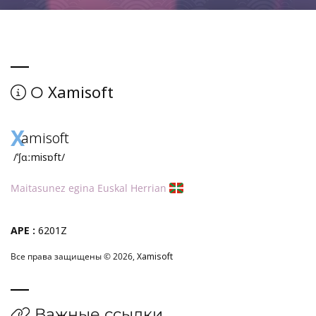
Xamisoft
О
X
amisoft
/ˈʃɑːmisɒft/
Maitasunez egina Euskal Herrian
APE :
6201Z
Все права защищены © 2026,
Xamisoft
Важные ссылки