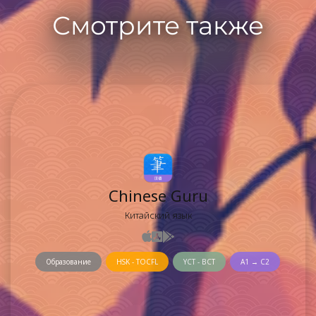
Смотрите также
Chinese Guru
Китайский язык
Образование
HSK - TOCFL
YCT - BCT
A1 → C2