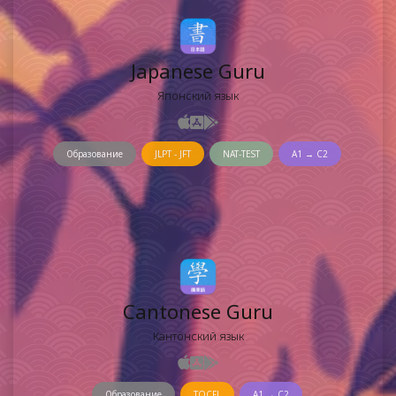
Japanese Guru
Японский язык
Образование
JLPT - JFT
NAT-TEST
A1 → C2
Cantonese Guru
Кантонский язык
Образование
TOCFL
A1 → C2