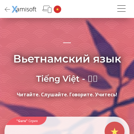
X
amisoft
Вьетнамский язык
Tiếng Việt - 𡨸喃
Читайте. Слушайте. Говорите. Учитесь!
"Guru"
Серия