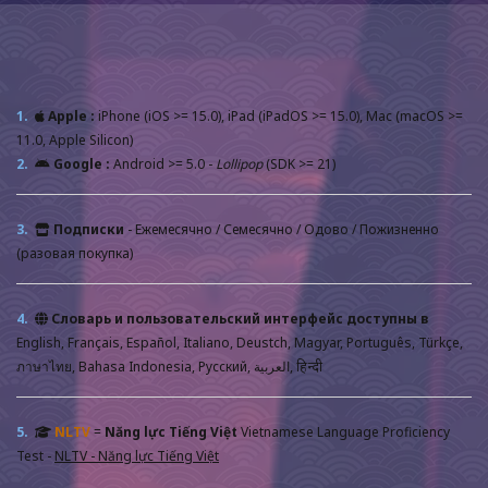
1.
Apple :
iPhone (iOS >= 15.0), iPad (iPadOS >= 15.0), Mac (macOS >=
11.0, Apple Silicon)
2.
Google :
Android >= 5.0 -
Lollipop
(SDK >= 21)
3.
Подписки
- Ежемесячно / Семесячно / Одово / Пожизненно
(разовая покупка)
4.
Словарь и пользовательский интерфейс доступны в
English, Français, Español, Italiano, Deustch, Magyar, Português, Türkçe,
ภาษาไทย, Bahasa Indonesia, Русский, العربية, हिन्दी
5.
NLTV
=
Năng lực Tiếng Việt
Vietnamese Language Proficiency
Test -
NLTV - Năng lực Tiếng Việt