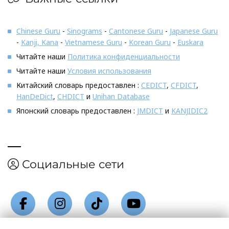
Chinese Guru
-
Sinograms
-
Cantonese Guru
-
Japanese Guru
-
Kanji, Kana
-
Vietnamese Guru
-
Korean Guru
-
Euskara
Читайте наши
Политика конфиденциальности
Читайте наши
Условия использования
Китайский словарь предоставлен :
CEDICT
,
CFDICT
,
HanDeDict
,
CHDICT
и
Unihan Database
Японский словарь предоставлен :
JMDICT
и
KANJIDIC2
Социальные сети