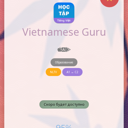
Vietnamese Guru
Образование
NLTV
A1 → C2
Скоро будет доступно
95%