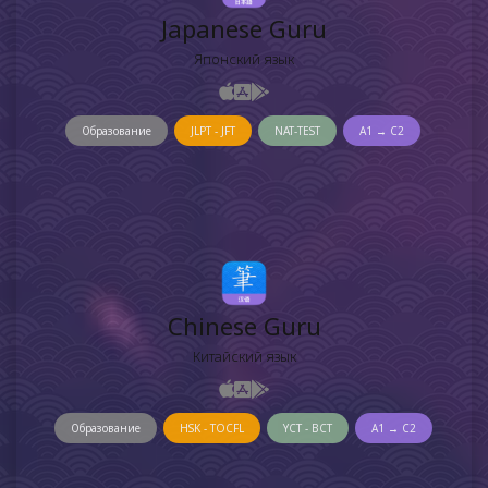
Japanese Guru
Японский язык
Образование
JLPT - JFT
NAT-TEST
A1 → C2
Chinese Guru
Китайский язык
Образование
HSK - TOCFL
YCT - BCT
A1 → C2