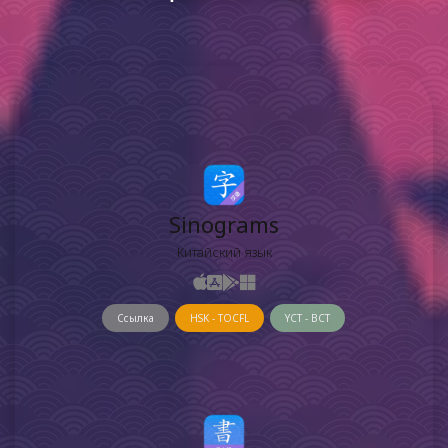
Sinograms
Китайский язык
Ссылка
HSK - TOCFL
YCT - BCT