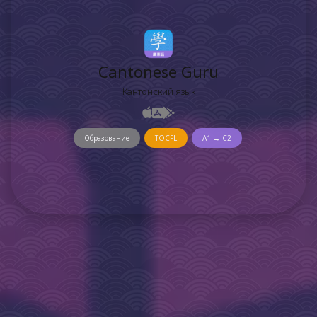
Cantonese Guru
Кантонский язык
Образование
TOCFL
A1 → C2