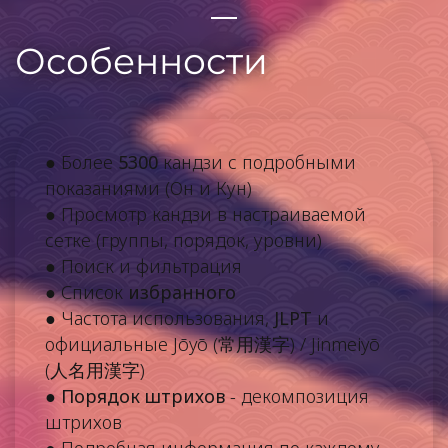
Особенности
● Более
5300
кандзи с подробными
показаниями (Он и Кун)
● Просмотр кандзи в настраиваемой
сетке (группы, порядок, уровни)
● Поиск и фильтрация
● Список
избранного
● Частота использования,
JLPT
и
официальные Jōyō (
常用漢字
) / Jinmeiyō
(
人名用漢字
)
●
Порядок штрихов
- декомпозиция
штрихов
● Подробная информация по каждому