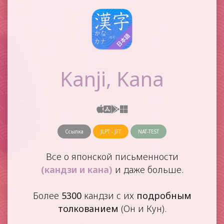
Kanji, Kana
Ссылка
JLPT - JFT
NAT-TEST
Все о японской письменности
(кандзи и кана)
и даже больше.
Более
5300
кандзи с их
подробным
толкованием
(Он и Кун).