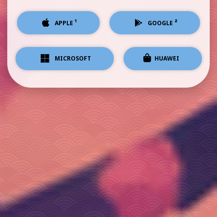
¹
²
APPLE
GOOGLE
MICROSOFT
HUAWEI