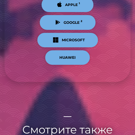
¹
APPLE
²
GOOGLE
MICROSOFT
HUAWEI
Смотрите также