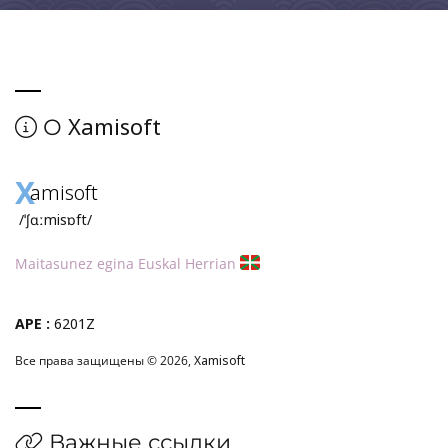
Xamisoft
О
X
amisoft
/ˈʃɑːmisɒft/
Maitasunez egina Euskal Herrian
APE :
6201Z
Все права защищены © 2026,
Xamisoft
Важные ссылки