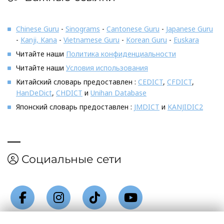
Chinese Guru
-
Sinograms
-
Cantonese Guru
-
Japanese Guru
-
Kanji, Kana
-
Vietnamese Guru
-
Korean Guru
-
Euskara
Читайте наши
Политика конфиденциальности
Читайте наши
Условия использования
Китайский словарь предоставлен :
CEDICT
,
CFDICT
,
HanDeDict
,
CHDICT
и
Unihan Database
Японский словарь предоставлен :
JMDICT
и
KANJIDIC2
Социальные сети