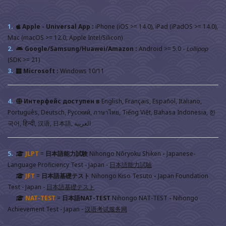
1.
Apple - Universal App :
iPhone (iOS >= 14.0), iPad (iPadOS >= 14.0),
Mac (macOS >= 12.0, Apple Intel/Silicon)
2.
Google/Samsung/Huawei/Amazon :
Android >= 5.0 -
Lollipop
(SDK >= 21)
3.
Microsoft :
Windows 10/11
4.
Интерфейс доступен в
English, Français, Español, Italiano,
Português, Deutsch, Русский, ภาษาไทย, Tiếng Việt, Bahasa Indonesia, 한
국어, हिन्दी, 汉语, 日本語, العربية
5.
JLPT
=
日本語能力試験
Nihongo Nōryoku Shiken
-
Japanese-
Language Proficiency Test - Japan
-
日本語能力試驗
JFT
=
日本語基礎テスト
Nihongo Kiso Tesuto
-
Japan Foundation
Test - Japan
-
日本語基礎テスト
NAT-TEST
=
日本語NAT-TEST
Nihongo NAT-TEST
-
Nihongo
Achievement Test - Japan
-
汉语考试服务网