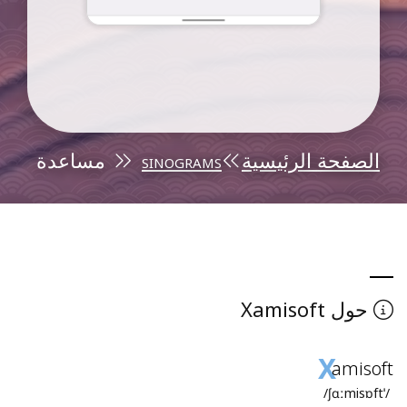
الصفحة الرئيسية
sinograms
مساعدة
Xamisoft
حول
X
amisoft
/ˈʃɑːmisɒft/