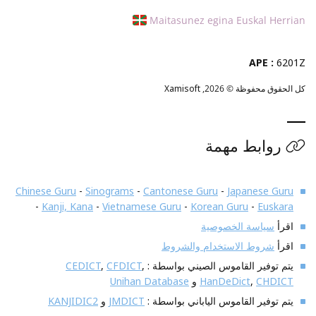
Maitasunez egina Euskal Herrian
APE :
6201Z
كل الحقوق محفوظة © 2026,
Xamisoft
روابط مهمة
Chinese Guru
-
Sinograms
-
Cantonese Guru
-
Japanese Guru
-
Kanji, Kana
-
Vietnamese Guru
-
Korean Guru
-
Euskara
اقرأ
سياسة الخصوصية
اقرأ
شروط الاستخدام والشروط
يتم توفير القاموس الصيني بواسطة :
,
CFDICT
,
CEDICT
CHDICT
,
HanDeDict
و
Unihan Database
يتم توفير القاموس الياباني بواسطة :
JMDICT
و
KANJIDIC2