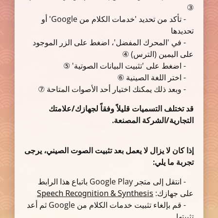
③
- تأكد من تحديد 'خدمات الكلام من Google' أو
تحديدها
- في 'المحرك المفضل'، اضغط على الزر الموجود
على اليمين (الترس) ④
- اضغط على 'تثبيت البيانات الصوتية' ⑤
- اختر اللغة الصينية ⑥
- وبعد ذلك يمكنك اختيار أحد الأصوات المتاحة ⑦
قد تختلف التسميات قليلاً وفقاً لجهازك/علامتك
التجارية/الشركة المصنعة.
إذا كان لا يزال لا يعمل بعد تثبيت الصوت الصيني، يرجى
تجربة ما يلي:
- انتقل إلى متجر Google Play باتباع هذا الرابط
على جهازك:
Speech Recognition & Synthesis
- قم بإلغاء تثبيت خدمات الكلام من Google ثم أعد
تثبيتها.