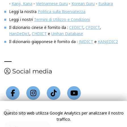
-
Kanji, Kana
-
Vietnamese Guru
-
Korean Guru
-
Euskara
Leggi la nostra
Politica sulla Riservatezza
Leggi i nostri
Termini di Utilizzo e Condizioni
Il dizionario cinese è fornito da :
CEDICT
,
CFDICT
,
HanDeDict
,
CHDICT
e
Unihan Database
Il dizionario giapponese è fornito da :
JMDICT
e
KANJIDIC2
Social media
Lingua
Questo sito web utilizza Google Analytics per analizzare il nostro
traffico.