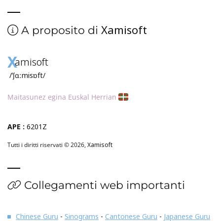
Xamisoft
A proposito di
X
amisoft
/ˈʃɑːmisɒft/
Maitasunez egina Euskal Herrian
APE :
6201Z
Tutti i diritti riservati © 2026,
Xamisoft
Collegamenti web importanti
Chinese Guru
-
Sinograms
-
Cantonese Guru
-
Japanese Guru