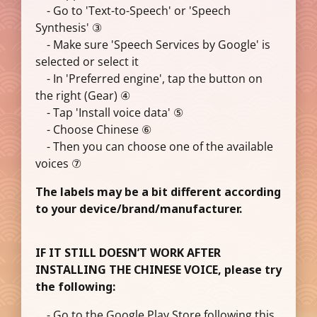
- Go to 'Text-to-Speech' or 'Speech
Synthesis' ③
- Make sure 'Speech Services by Google' is
selected or select it
- In 'Preferred engine', tap the button on
the right (Gear) ④
- Tap 'Install voice data' ⑤
- Choose Chinese ⑥
- Then you can choose one of the available
voices ⑦
The labels may be a bit different according
to your device/brand/manufacturer.
IF IT STILL DOESN’T WORK AFTER
INSTALLING THE CHINESE VOICE, please try
the following:
- Go to the Google Play Store following this