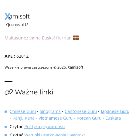
X
amisoft
/ˈʃɑːmisɒft/
Maitasunez egina Euskal Herrian
APE :
6201Z
Wszelkie prawa zastrzeżone © 2026,
Xamisoft
Ważne linki
Chinese Guru
-
Sinograms
-
Cantonese Guru
-
Japanese Guru
-
Kanji, Kana
-
Vietnamese Guru
-
Korean Guru
-
Euskara
Czytać
Polityka prywatności
Czytać
Warunki użytkowania i warunki