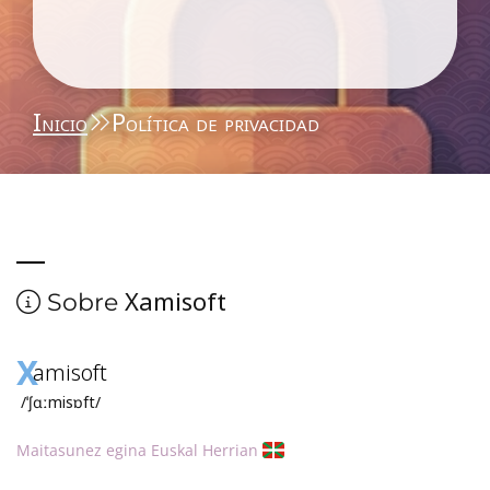
Inicio
Política de privacidad
Xamisoft
Sobre
X
amisoft
/ˈʃɑːmisɒft/
Maitasunez egina Euskal Herrian