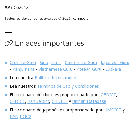
APE :
6201Z
Todos los derechos reservados © 2026,
Xamisoft
Enlaces importantes
Chinese Guru
-
Sinograms
-
Cantonese Guru
-
Japanese Guru
-
Kanji, Kana
-
Vietnamese Guru
-
Korean Guru
-
Euskara
Lea nuestra
Política de privacidad
Lea nuestros
Términos de Uso y Condiciones
El diccionario de chino es proporcionado por :
CEDICT
,
CFDICT
,
HanDeDict
,
CHDICT
y
Unihan Database
El diccionario de japonés es proporcionado por :
JMDICT
y
KANJIDIC2