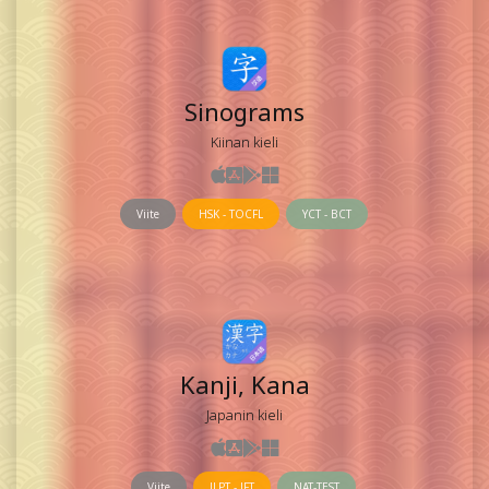
Sinograms
Kiinan kieli
Viite
HSK - TOCFL
YCT - BCT
Kanji, Kana
Japanin kieli
Viite
JLPT - JFT
NAT-TEST