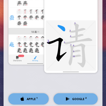
¹
²
APPLE
GOOGLE