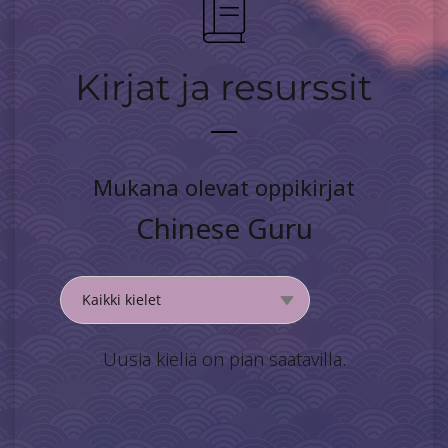
Kirjat ja resurssit
Mukana olevat oppikirjat
Chinese Guru
Uusia kieliä on pian saatavilla.