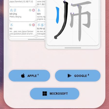
¹
²
APPLE
GOOGLE
MICROSOFT