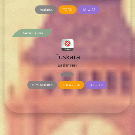
Koulutus
TOPIK
A1 → C2
Saatavilla pian
Euskara
Baskin kieli
Viite/Koulutus
B1EA - EGA
A1 → C2