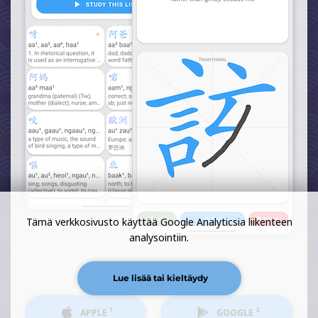
Tämä verkkosivusto käyttää Google Analyticsia liikenteen
analysointiin.
Lue lisää tai kieltäydy
¹
²
APPLE
GOOGLE