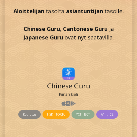
Aloittelijan
asiantuntijan
tasolta
tasolle.
Chinese Guru
,
Cantonese Guru
ja
Japanese Guru
ovat nyt saatavilla.
Chinese Guru
Kiinan kieli
Koulutus
HSK - TOCFL
YCT - BCT
A1 → C2