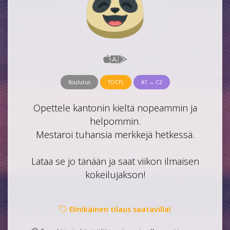
Koulutus
TOCFL
A1 → C2
Opettele kantonin kieltä nopeammin ja
helpommin.
Mestaroi tuhansia merkkejä hetkessä.
Lataa se jo tänään ja saat viikon ilmaisen
kokeilujakson!
Elinikäinen tilaus saatavilla!