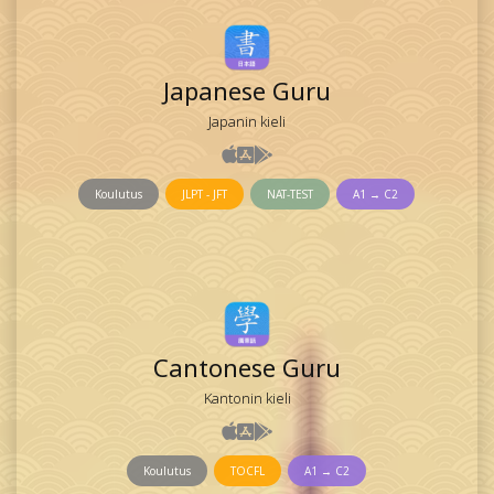
Japanese Guru
Japanin kieli
Koulutus
JLPT - JFT
NAT-TEST
A1 → C2
Cantonese Guru
Kantonin kieli
Koulutus
TOCFL
A1 → C2