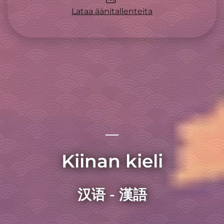
Lataa äänitallenteita
Kiinan kieli
汉语 - 漢語