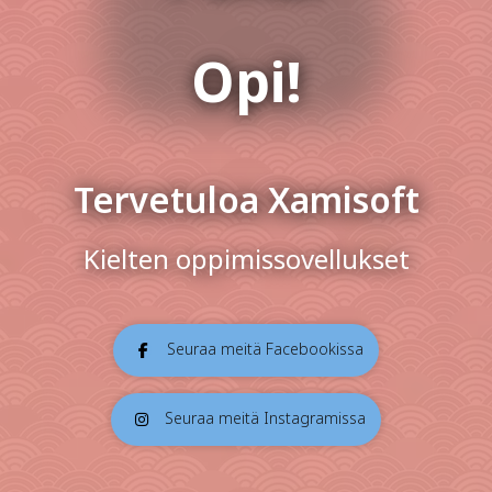
Opi!
Tervetuloa Xamisoft
Kielten oppimissovellukset
Seuraa meitä Facebookissa
Seuraa meitä Instagramissa