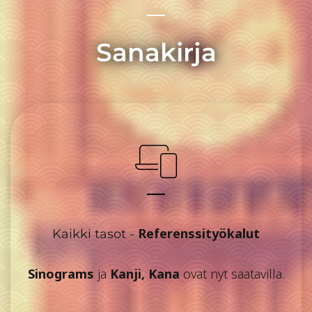
Sanakirja
Referenssityökalut
Kaikki tasot -
Sinograms
ja
Kanji, Kana
ovat nyt saatavilla.