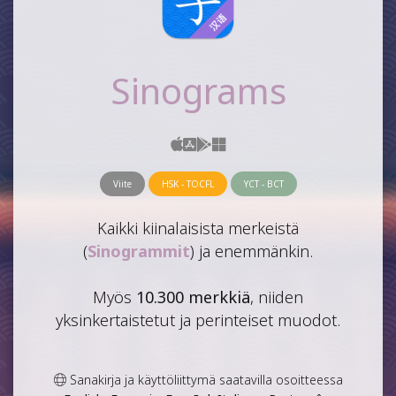
Sinograms
Viite
HSK - TOCFL
YCT - BCT
Kaikki kiinalaisista merkeistä
(
Sinogrammit
) ja enemmänkin.
Myös
10.300 merkkiä
, niiden
yksinkertaistetut ja perinteiset muodot.
Sanakirja ja käyttöliittymä saatavilla osoitteessa