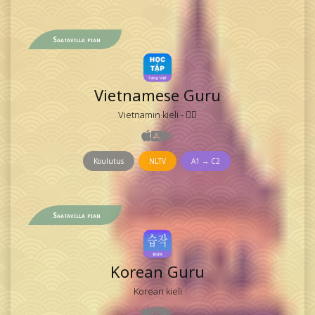
Saatavilla pian
Vietnamese Guru
Vietnamin kieli - 𡨸喃
Koulutus
NLTV
A1 → C2
Saatavilla pian
Korean Guru
Korean kieli