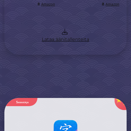
Amazon
Amazon
Lataa äänitallenteita
Sanakirja