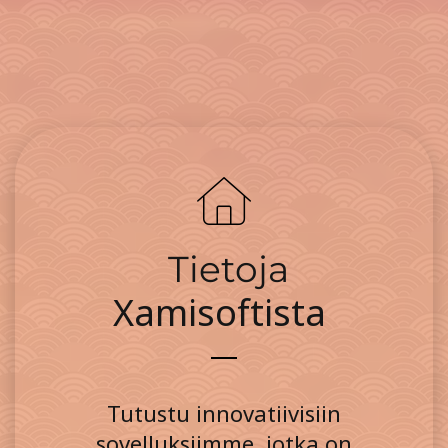
Tietoja
Xamisoftista
Tutustu innovatiivisiin
sovelluksiimme, jotka on