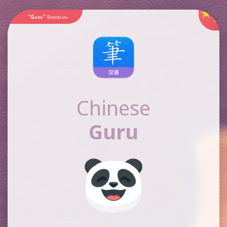
"Guru"
Kokoelma
Chinese
Guru