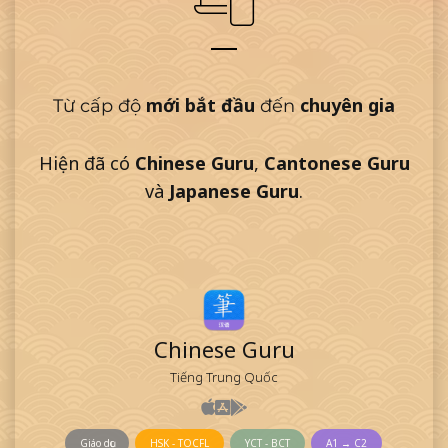
mới bắt đầu
chuyên gia
Từ cấp độ
đến
Hiện đã có
Chinese Guru
,
Cantonese Guru
và
Japanese Guru
.
Chinese Guru
Tiếng Trung Quốc
Giáo dục
HSK - TOCFL
YCT - BCT
A1 → C2