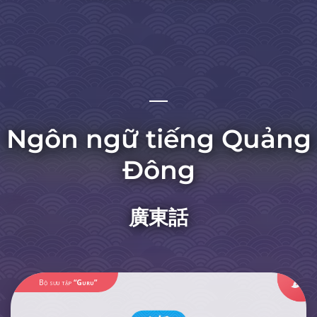
Ngôn ngữ tiếng Quảng
Đông
廣東話
Bộ sưu tập
“Guru”