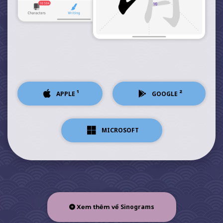
¹
²
APPLE
GOOGLE
MICROSOFT
Sinograms
Xem thêm về