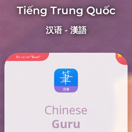
Tiếng Trung Quốc
汉语 - 漢語
Bộ sưu tập
“Guru”
Chinese
Guru