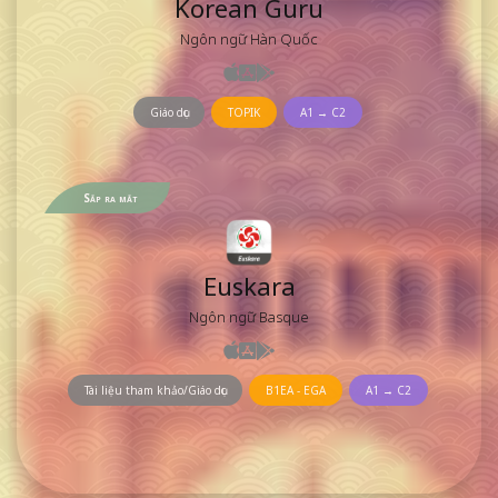
Korean Guru
Ngôn ngữ Hàn Quốc
Giáo dục
TOPIK
A1 → C2
Sắp ra mắt
Euskara
Ngôn ngữ Basque
Tài liệu tham khảo/Giáo dục
B1EA - EGA
A1 → C2