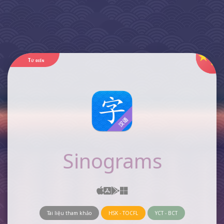
Từ điển
Sinograms
Tài liệu tham khảo
HSK - TOCFL
YCT - BCT