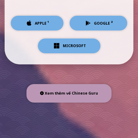
¹
²
APPLE
GOOGLE
MICROSOFT
Chinese Guru
Xem thêm về