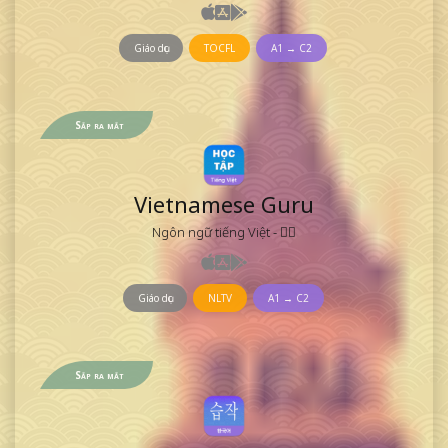
Giáo dục
TOCFL
A1 → C2
Sắp ra mắt
Vietnamese Guru
Ngôn ngữ tiếng Việt - 𡨸喃
Giáo dục
NLTV
A1 → C2
Sắp ra mắt