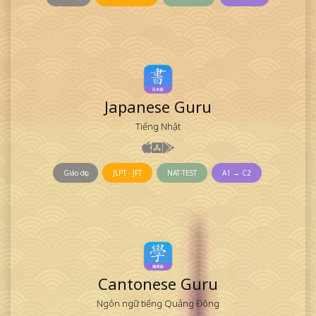
Japanese Guru
Tiếng Nhật
Giáo dục
JLPT - JFT
NAT-TEST
A1 → C2
Cantonese Guru
Ngôn ngữ tiếng Quảng Đông