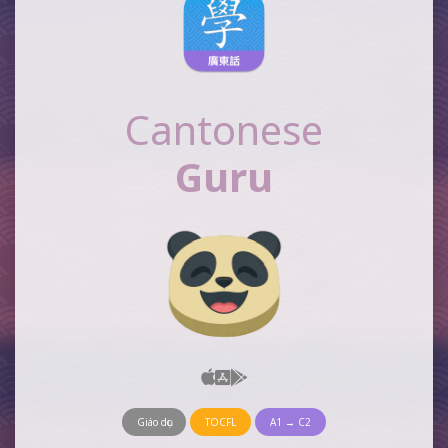
Cantonese
Guru
Giáo dục
TOCFL
A1 → C2