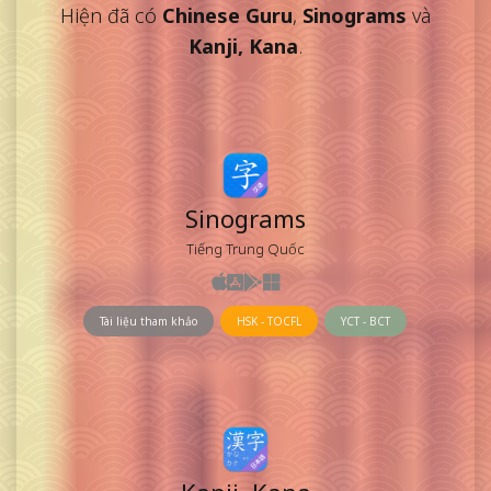
Hiện đã có
Chinese Guru
,
Sinograms
và
Kanji, Kana
.
Sinograms
Tiếng Trung Quốc
Tài liệu tham khảo
HSK - TOCFL
YCT - BCT