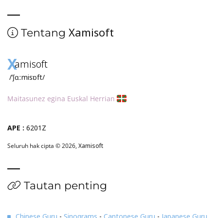
Xamisoft
Tentang
X
amisoft
/ˈʃɑːmisɒft/
Maitasunez egina Euskal Herrian
APE :
6201Z
Seluruh hak cipta © 2026,
Xamisoft
Tautan penting
Chinese Guru
-
Sinograms
-
Cantonese Guru
-
Japanese Guru