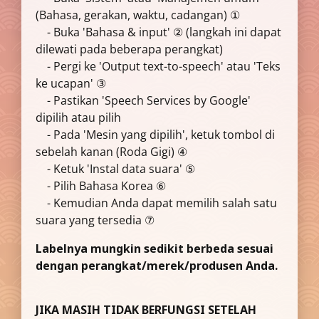
(Bahasa, gerakan, waktu, cadangan) ①
- Buka 'Bahasa & input' ② (langkah ini dapat
dilewati pada beberapa perangkat)
- Pergi ke 'Output text-to-speech' atau 'Teks
ke ucapan' ③
- Pastikan 'Speech Services by Google'
dipilih atau pilih
- Pada 'Mesin yang dipilih', ketuk tombol di
sebelah kanan (Roda Gigi) ④
- Ketuk 'Instal data suara' ⑤
- Pilih Bahasa Korea ⑥
- Kemudian Anda dapat memilih salah satu
suara yang tersedia ⑦
Labelnya mungkin sedikit berbeda sesuai
dengan perangkat/merek/produsen Anda.
JIKA MASIH TIDAK BERFUNGSI SETELAH