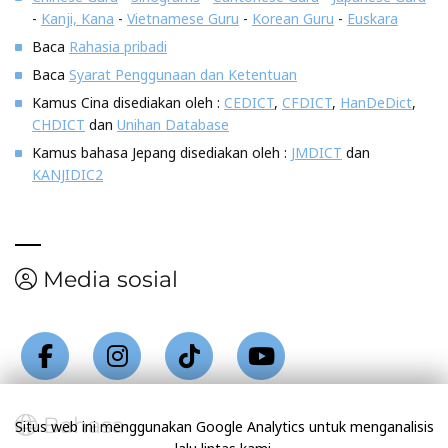
-
Kanji, Kana
-
Vietnamese Guru
-
Korean Guru
-
Euskara
Baca
Rahasia pribadi
Baca
Syarat Penggunaan dan Ketentuan
Kamus Cina disediakan oleh :
CEDICT
,
CFDICT
,
HanDeDict
,
CHDICT
dan
Unihan Database
Kamus bahasa Jepang disediakan oleh :
JMDICT
dan
KANJIDIC2
Media sosial
Bahasa
Situs web ini menggunakan Google Analytics untuk menganalisis