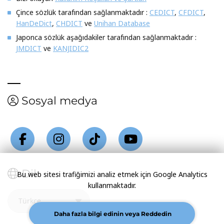
Çince sözlük tarafından sağlanmaktadır :
CEDICT
,
CFDICT
,
HanDeDict
,
CHDICT
ve
Unihan Database
Japonca sözlük aşağıdakiler tarafından sağlanmaktadır :
JMDICT
ve
KANJIDIC2
Sosyal medya
Dil
Bu web sitesi trafiğimizi analiz etmek için Google Analytics
kullanmaktadır.
Daha fazla bilgi edinin veya Reddedin