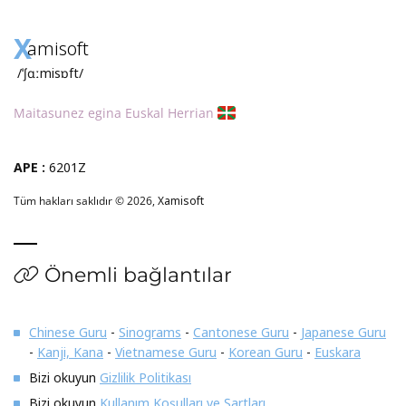
X
amisoft
/ˈʃɑːmisɒft/
Maitasunez egina Euskal Herrian
APE :
6201Z
Tüm hakları saklıdır © 2026,
Xamisoft
Önemli bağlantılar
Chinese Guru
-
Sinograms
-
Cantonese Guru
-
Japanese Guru
-
Kanji, Kana
-
Vietnamese Guru
-
Korean Guru
-
Euskara
Bizi okuyun
Gizlilik Politikası
Bizi okuyun
Kullanım Koşulları ve Şartları