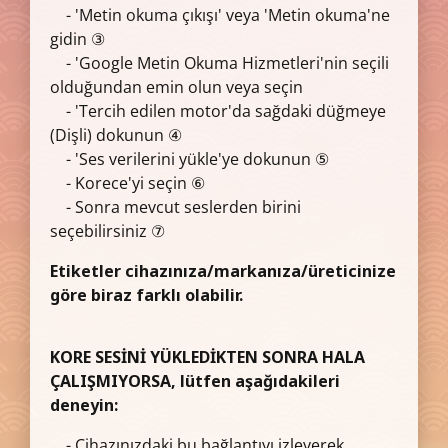
- 'Metin okuma çıkışı' veya 'Metin okuma'ne
gidin ③
- 'Google Metin Okuma Hizmetleri'nin seçili
olduğundan emin olun veya seçin
- 'Tercih edilen motor'da sağdaki düğmeye
(Dişli) dokunun ④
- 'Ses verilerini yükle'ye dokunun ⑤
- Korece'yi seçin ⑥
- Sonra mevcut seslerden birini
seçebilirsiniz ⑦
Etiketler cihazınıza/markanıza/üreticinize
göre biraz farklı olabilir.
KORE SESİNİ YÜKLEDİKTEN SONRA HALA
ÇALIŞMIYORSA, lütfen aşağıdakileri
deneyin:
- Cihazınızdaki bu bağlantıyı izleyerek