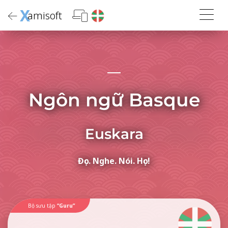
X
amisoft
Ngôn ngữ Basque
Euskara
Đọc. Nghe. Nói. Học!
Bộ sưu tập
“Guru”