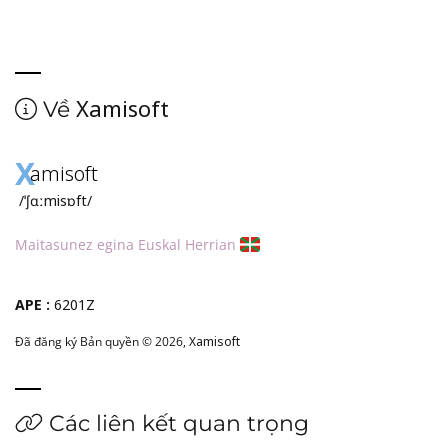
Xamisoft
Về
X
amisoft
/ˈʃɑːmisɒft/
Maitasunez egina Euskal Herrian
APE :
6201Z
Đã đăng ký Bản quyền © 2026,
Xamisoft
Các liên kết quan trọng