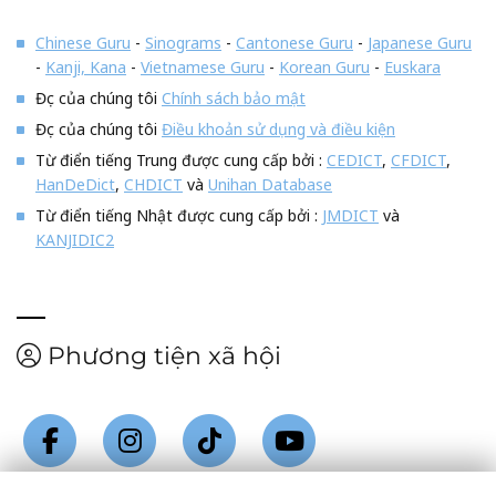
Chinese Guru
-
Sinograms
-
Cantonese Guru
-
Japanese Guru
-
Kanji, Kana
-
Vietnamese Guru
-
Korean Guru
-
Euskara
Đọc của chúng tôi
Chính sách bảo mật
Đọc của chúng tôi
Điều khoản sử dụng và điều kiện
Từ điển tiếng Trung được cung cấp bởi :
CEDICT
,
CFDICT
,
HanDeDict
,
CHDICT
và
Unihan Database
Từ điển tiếng Nhật được cung cấp bởi :
JMDICT
và
KANJIDIC2
Phương tiện xã hội