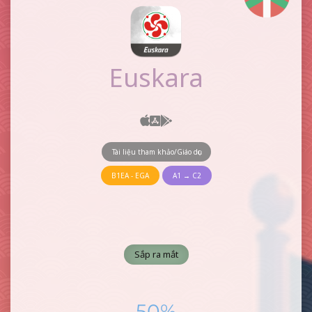
Euskara
Tài liệu tham khảo/Giáo dục
B1EA - EGA
A1 → C2
Sắp ra mắt
50%