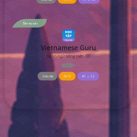
Sắp ra mắt
Vietnamese Guru
Ngôn ngữ tiếng Việt - 𡨸喃
Giáo dục
NLTV
A1 → C2