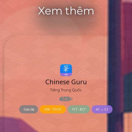
Xem thêm
Chinese Guru
Tiếng Trung Quốc
Giáo dục
HSK - TOCFL
YCT - BCT
A1 → C2