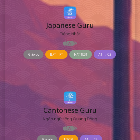
Japanese Guru
Tiếng Nhật
Giáo dục
JLPT - JFT
NAT-TEST
A1 → C2
Cantonese Guru
Ngôn ngữ tiếng Quảng Đông
Giáo dục
TOCFL
A1 → C2