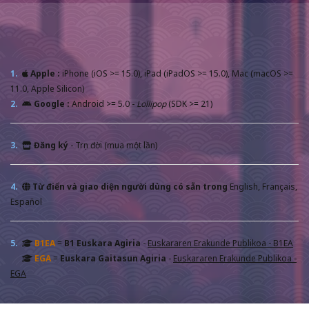
1.
Apple :
iPhone (iOS >= 15.0), iPad (iPadOS >= 15.0), Mac (macOS >=
11.0, Apple Silicon)
2.
Google :
Android >= 5.0 -
Lollipop
(SDK >= 21)
3.
Đăng ký
- Trọn đời (mua một lần)
4.
Từ điển và giao diện người dùng có sẵn trong
English, Français,
Español
5.
B1EA
=
B1 Euskara Agiria
-
Euskararen Erakunde Publikoa - B1EA
EGA
=
Euskara Gaitasun Agiria
-
Euskararen Erakunde Publikoa -
EGA